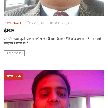
BY
VIVEKJWALA
MAY 6, 2020
4503
7
इंतकाम
धीरे धीरे उठता धूआं , आगाज नहीं हो चिंगारी का ! सिसक रहीं हैं आंख सभी की , शैलाब न लादैं
बर्बादी का ! शैतानीं हाथौं ...
READ MORE
कविता Jwala